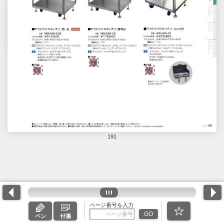
191
ページ番号を入力
GO
ペン
付箋