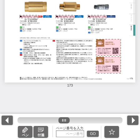
173
ページ番号を入力
GO
ペン
付箋