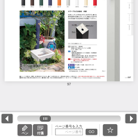
97
ページ番号を入力
GO
ペン
付箋