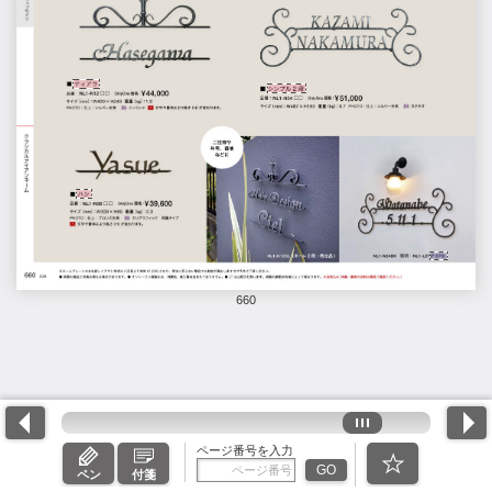
660
ページ番号を入力
GO
ペン
付箋