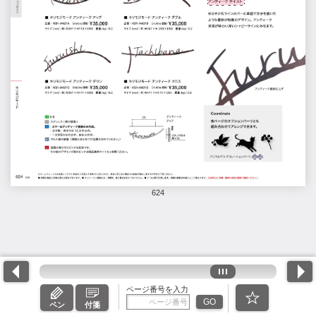
624
ページ番号を入力
GO
ペン
付箋