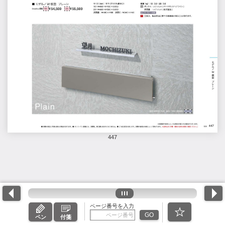
447
ページ番号を入力
GO
ペン
付箋