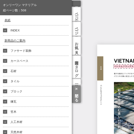
オンリーワン マテリアル
総ページ数：
508
ページ一覧
表紙
ページ検索
INDEX
新商品のご案内
お気に入り
ファサード装飾
関連カタログ
カースペース
石材
タイル
ブロック
閉じる
煉瓦
笠木
人工木材
天然木材