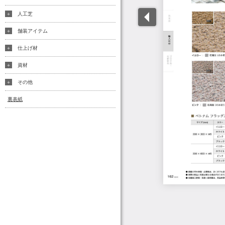
人工芝
舗装アイテム
仕上げ材
資材
その他
裏表紙