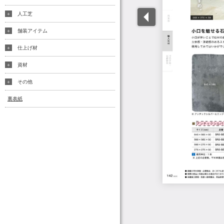
人工芝
舗装アイテム
仕上げ材
資材
その他
裏表紙