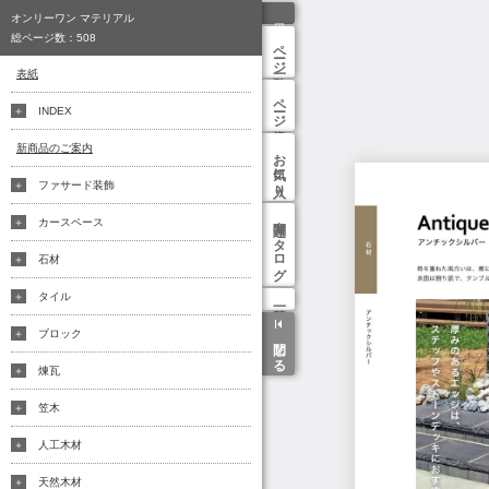
オンリーワン マテリアル
総ページ数：
508
ページ一覧
表紙
ページ検索
INDEX
新商品のご案内
お気に入り
ファサード装飾
関連カタログ
カースペース
石材
タイル
ブロック
閉じる
煉瓦
笠木
人工木材
天然木材