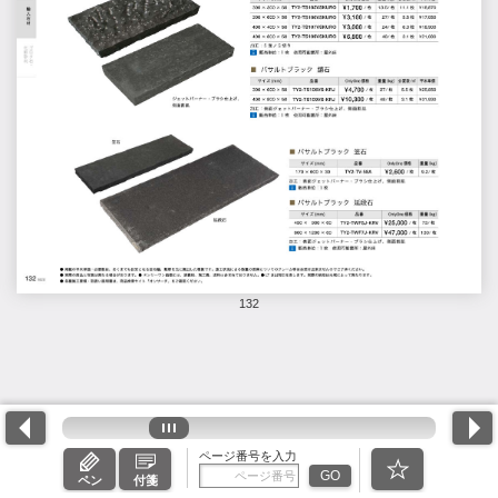
132
ページ番号を入力
GO
ペン
付箋