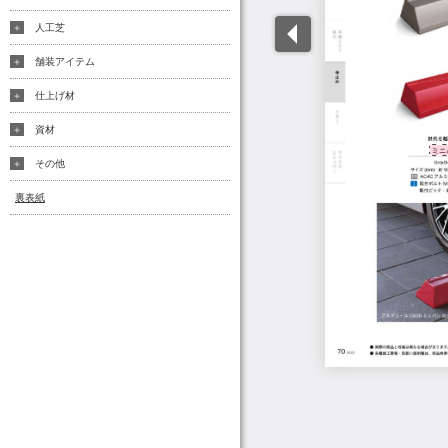
人工芝
舗装アイテム
仕上げ材
資材
その他
裏表紙