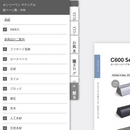
オンリーワン マテリアル
総ページ数：
508
ページ一覧
表紙
ページ検索
INDEX
新商品のご案内
お気に入り
ファサード装飾
関連カタログ
カースペース
石材
タイル
ブロック
閉じる
煉瓦
笠木
人工木材
天然木材