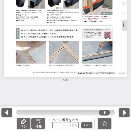
479
ページ番号を入力
GO
ペン
付箋