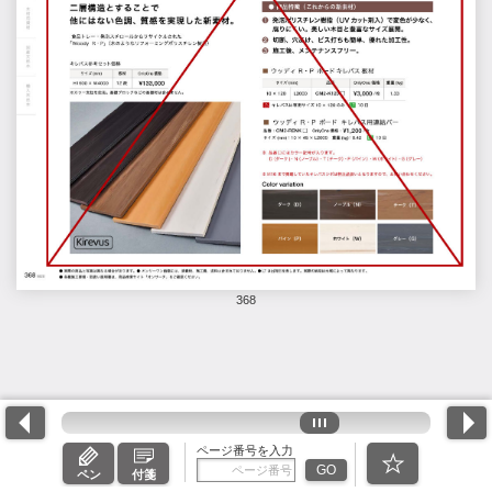
368
ページ番号を入力
GO
ペン
付箋