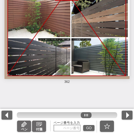
362
ページ番号を入力
GO
ペン
付箋