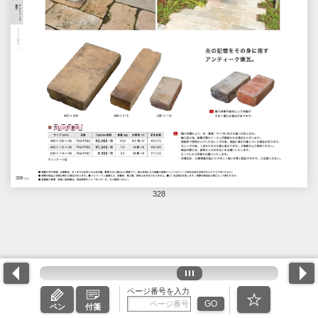
328
ページ番号を入力
GO
ペン
付箋