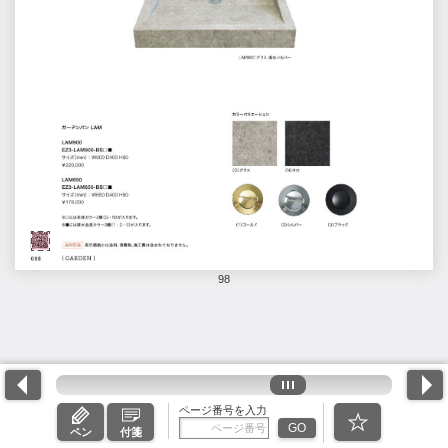
98
ページ番号を入力
GO
ペン
付箋