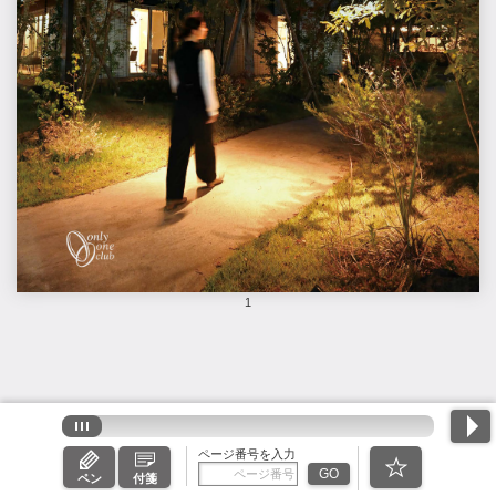
1
ページ番号を入力
GO
ペン
付箋