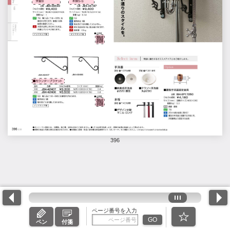
396
ページ番号を入力
GO
ペン
付箋