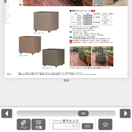
304
ページ番号を入力
GO
ペン
付箋