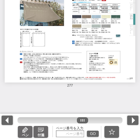
277
ページ番号を入力
GO
ペン
付箋