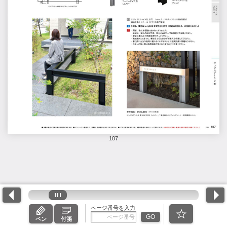
107
ページ番号を入力
GO
ペン
付箋