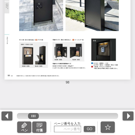
98
ページ番号を入力
GO
ペン
付箋