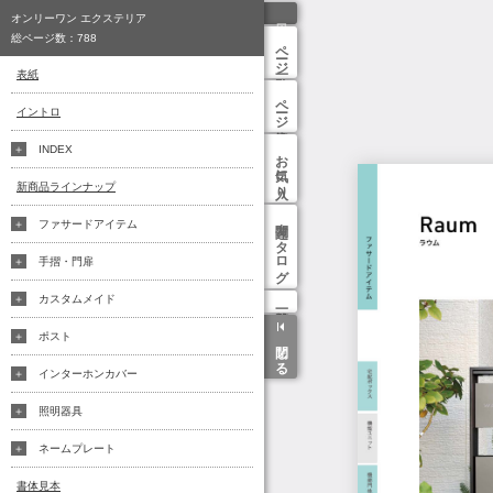
オンリーワン エクステリア
総ページ数：
788
ページ一覧
表紙
ページ検索
イントロ
INDEX
お気に入り
新商品ラインナップ
関連カタログ
ファサードアイテム
手摺・門扉
カスタムメイド
ポスト
閉じる
インターホンカバー
照明器具
ネームプレート
書体見本