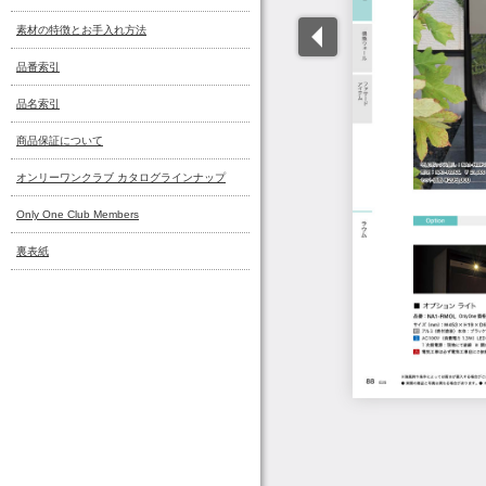
素材の特徴とお手入れ方法
品番索引
品名索引
商品保証について
オンリーワンクラブ カタログラインナップ
Only One Club Members
裏表紙