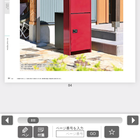
84
ページ番号を入力
GO
ペン
付箋