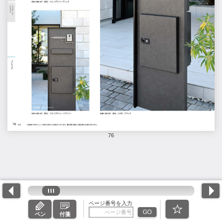
76
ページ番号を入力
GO
ペン
付箋