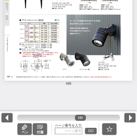
498
ページ番号を入力
GO
ペン
付箋