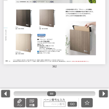
362
ページ番号を入力
GO
ペン
付箋